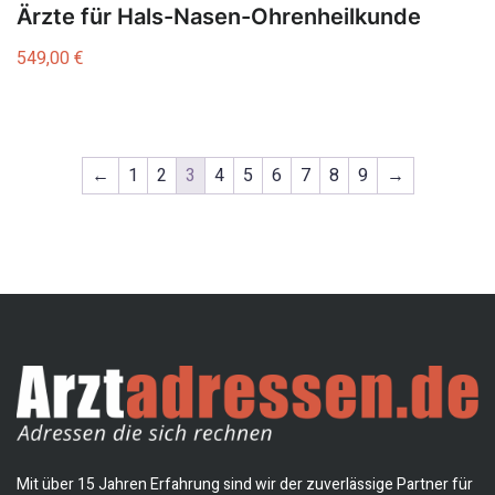
Ärzte für Hals-Nasen-Ohrenheilkunde
549,00
€
←
1
2
3
4
5
6
7
8
9
→
Mit über 15 Jahren Erfahrung sind wir der zuverlässige Partner für