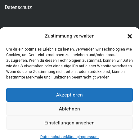
Datenschutz
Kontakt
Zustimmung verwalten
Allgemeine Fragen
Um dir ein optimales Erlebnis zu bieten, verwenden wir Technologien wie
Cookies, um Geräteinformationen zu speichern und/oder darauf
zuzugreifen. Wenn du diesen Technologien zustimmst, können wir Daten
Tel. 0631/34373180
wie das Surfverhalten oder eindeutige IDs auf dieser Website verarbeiten.
info@arztadressen.de
Wenn du deine Zustimmung nicht erteilst oder zurückziehst, können
bestimmte Merkmale und Funktionen beeinträchtigt werden.
Akzeptieren
Ablehnen
Einstellungen ansehen
Copyright © 2026
Arztadressen
, Alle Rechte vorbehalten.
Datenschutzerklärung
Impressum